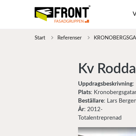
V
Start
Referenser
KRONOBERGSGA
Kv Rodda
Uppdragsbeskrivning
:
Plats
: Kronobergsgata
Beställare
: Lars Berge
År
: 2012-
Totalentreprenad