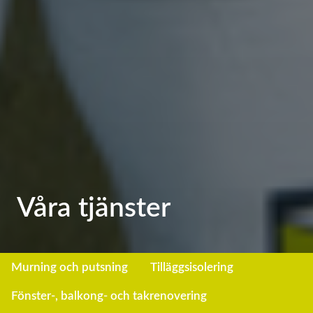
Våra tjänster
Murning och putsning
Tilläggsisolering
Fönster-, balkong- och takrenovering