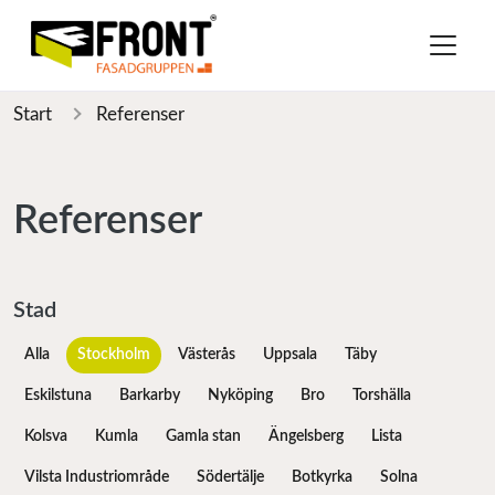
Start
Referenser
Referenser
Stad
Alla
Stockholm
Västerås
Uppsala
Täby
Eskilstuna
Barkarby
Nyköping
Bro
Torshälla
Kolsva
Kumla
Gamla stan
Ängelsberg
Lista
Vilsta Industriområde
Södertälje
Botkyrka
Solna