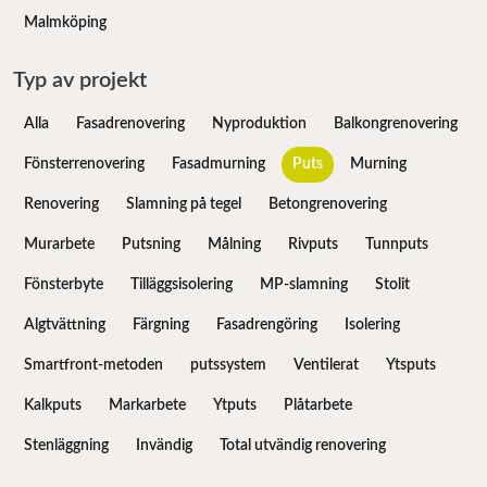
Malmköping
Typ av projekt
Alla
Fasadrenovering
Nyproduktion
Balkongrenovering
Fönsterrenovering
Fasadmurning
Puts
Murning
Renovering
Slamning på tegel
Betongrenovering
Murarbete
Putsning
Målning
Rivputs
Tunnputs
Fönsterbyte
Tilläggsisolering
MP-slamning
Stolit
Algtvättning
Färgning
Fasadrengöring
Isolering
Smartfront-metoden
putssystem
Ventilerat
Ytsputs
Kalkputs
Markarbete
Ytputs
Plåtarbete
Stenläggning
Invändig
Total utvändig renovering