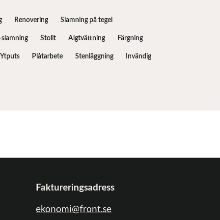
g
Renovering
Slamning på tegel
slamning
Stolit
Algtvättning
Färgning
Ytputs
Plåtarbete
Stenläggning
Invändig
Faktureringsadress
ekonomi@front.se