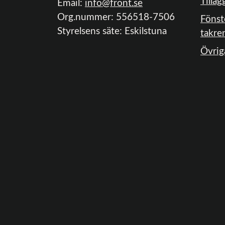
Tilläg
Email:
info@front.se
Org.nummer: 556518-7506
Fönst
Styrelsens säte: Eskilstuna
takre
Övrig