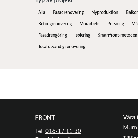
Typ av projekt
Alla
Fasadrenovering
Nyproduktion
Balko
Betongrenovering
Murarbete
Putsning
Mål
Fasadrengöring
Isolering
Smartfront-metoden
Total utvändig renovering
Våra 
FRONT
Murni
Tel:
016-17 11 30