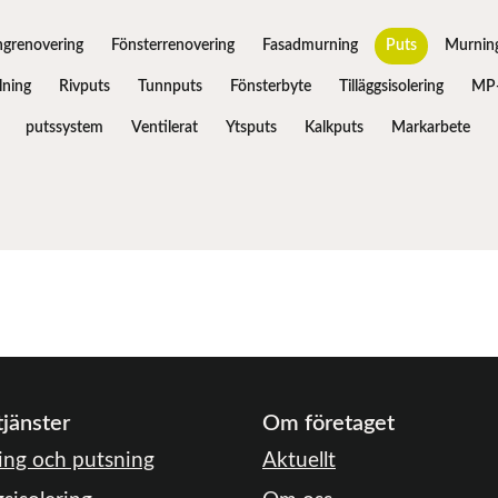
ngrenovering
Fönsterrenovering
Fasadmurning
Puts
Murnin
ning
Rivputs
Tunnputs
Fönsterbyte
Tilläggsisolering
MP-
putssystem
Ventilerat
Ytsputs
Kalkputs
Markarbete
tjänster
Om företaget
ng och putsning
Aktuellt