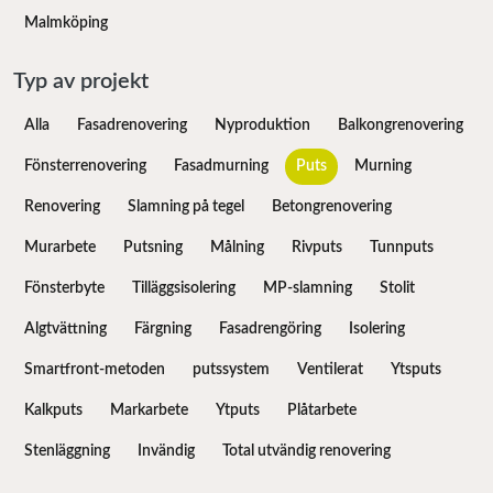
Malmköping
Typ av projekt
Alla
Fasadrenovering
Nyproduktion
Balkongrenovering
Fönsterrenovering
Fasadmurning
Puts
Murning
Renovering
Slamning på tegel
Betongrenovering
Murarbete
Putsning
Målning
Rivputs
Tunnputs
Fönsterbyte
Tilläggsisolering
MP-slamning
Stolit
Algtvättning
Färgning
Fasadrengöring
Isolering
Smartfront-metoden
putssystem
Ventilerat
Ytsputs
Kalkputs
Markarbete
Ytputs
Plåtarbete
Stenläggning
Invändig
Total utvändig renovering