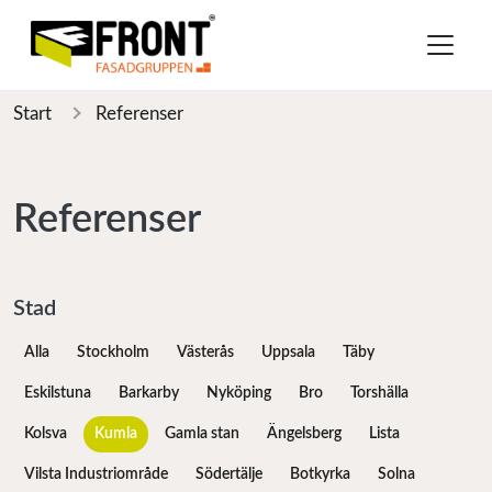
Start
Referenser
Referenser
Stad
Alla
Stockholm
Västerås
Uppsala
Täby
Eskilstuna
Barkarby
Nyköping
Bro
Torshälla
Kolsva
Kumla
Gamla stan
Ängelsberg
Lista
Vilsta Industriområde
Södertälje
Botkyrka
Solna