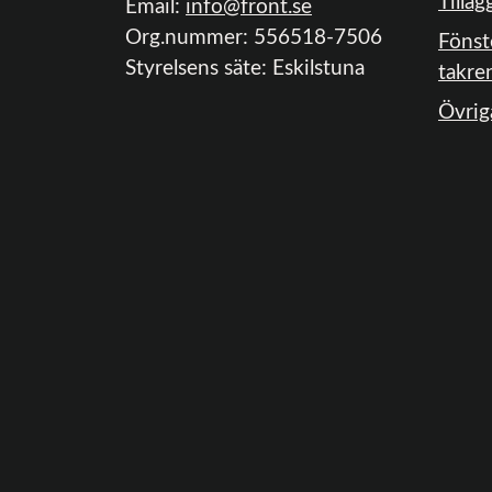
Tilläg
Email:
info@front.se
Org.nummer: 556518-7506
Fönst
Styrelsens säte: Eskilstuna
takre
Övrig