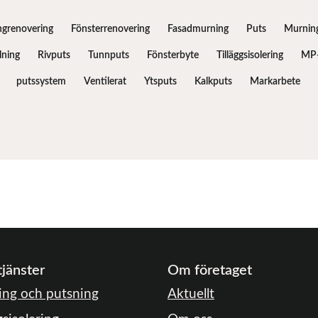
ngrenovering
Fönsterrenovering
Fasadmurning
Puts
Murnin
ning
Rivputs
Tunnputs
Fönsterbyte
Tilläggsisolering
MP-
putssystem
Ventilerat
Ytsputs
Kalkputs
Markarbete
tjänster
Om företaget
ng och putsning
Aktuellt