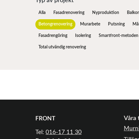
Typ av projekt
Alla
Fasadrenovering
Nyproduktion
Balko
Betongrenovering
Murarbete
Putsning
Mål
Fasadrengöring
Isolering
Smartfront-metoden
Total utvändig renovering
Våra 
FRONT
Murni
Tel:
016-17 11 30