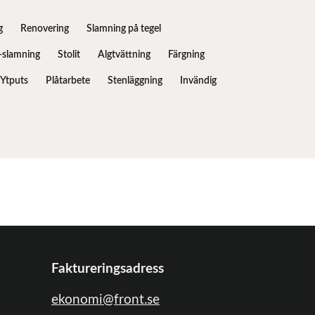
g
Renovering
Slamning på tegel
slamning
Stolit
Algtvättning
Färgning
Ytputs
Plåtarbete
Stenläggning
Invändig
Faktureringsadress
ekonomi@front.se