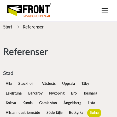
Start
Referenser
Referenser
Stad
Alla
Stockholm
Västerås
Uppsala
Täby
Eskilstuna
Barkarby
Nyköping
Bro
Torshälla
Kolsva
Kumla
Gamla stan
Ängelsberg
Lista
Vilsta Industriområde
Södertälje
Botkyrka
Solna