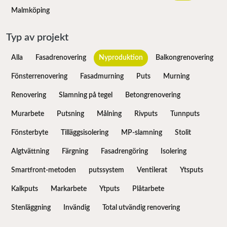
Malmköping
Typ av projekt
Alla
Fasadrenovering
Nyproduktion
Balkongrenovering
Fönsterrenovering
Fasadmurning
Puts
Murning
Renovering
Slamning på tegel
Betongrenovering
Murarbete
Putsning
Målning
Rivputs
Tunnputs
Fönsterbyte
Tilläggsisolering
MP-slamning
Stolit
Algtvättning
Färgning
Fasadrengöring
Isolering
Smartfront-metoden
putssystem
Ventilerat
Ytsputs
Kalkputs
Markarbete
Ytputs
Plåtarbete
Stenläggning
Invändig
Total utvändig renovering