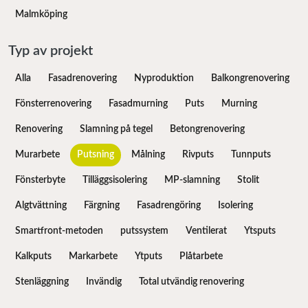
Malmköping
Typ av projekt
Alla
Fasadrenovering
Nyproduktion
Balkongrenovering
Fönsterrenovering
Fasadmurning
Puts
Murning
Renovering
Slamning på tegel
Betongrenovering
Murarbete
Putsning
Målning
Rivputs
Tunnputs
Fönsterbyte
Tilläggsisolering
MP-slamning
Stolit
Algtvättning
Färgning
Fasadrengöring
Isolering
Smartfront-metoden
putssystem
Ventilerat
Ytsputs
Kalkputs
Markarbete
Ytputs
Plåtarbete
Stenläggning
Invändig
Total utvändig renovering