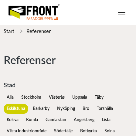
Start
Referenser
Referenser
Stad
Alla
Stockholm
Västerås
Uppsala
Täby
Eskilstuna
Barkarby
Nyköping
Bro
Torshälla
Kolsva
Kumla
Gamla stan
Ängelsberg
Lista
Vilsta Industriområde
Södertälje
Botkyrka
Solna