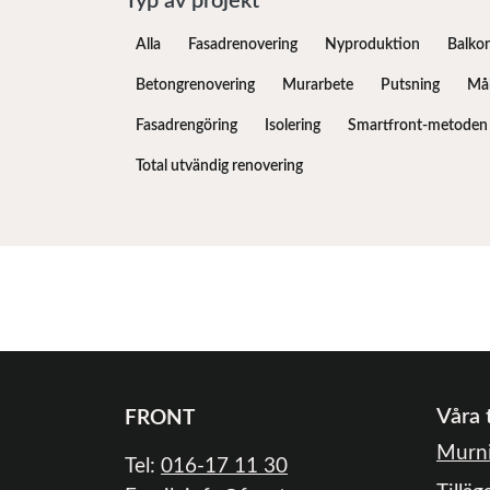
Typ av projekt
Alla
Fasadrenovering
Nyproduktion
Balko
Betongrenovering
Murarbete
Putsning
Mål
Fasadrengöring
Isolering
Smartfront-metoden
Total utvändig renovering
Våra 
FRONT
Murni
Tel:
016-17 11 30