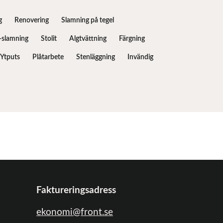
g
Renovering
Slamning på tegel
slamning
Stolit
Algtvättning
Färgning
Ytputs
Plåtarbete
Stenläggning
Invändig
Faktureringsadress
ekonomi@front.se