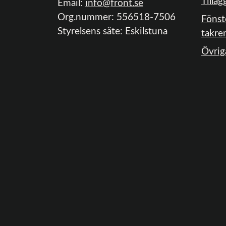
Tilläg
Email:
info@front.se
Org.nummer: 556518-7506
Fönst
Styrelsens säte: Eskilstuna
takre
Övrig