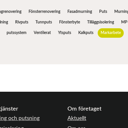
ngrenovering
Fönsterrenovering
Fasadmurning
Puts
Murnin
ning
Rivputs
Tunnputs
Fönsterbyte
Tilläggsisolering
MP-
putssystem
Ventilerat
Ytsputs
Kalkputs
Markarbete
tjänster
Om företaget
ng och putsning
Aktuellt