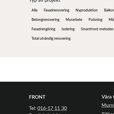
Typ av projekt
Alla
Fasadrenovering
Nyproduktion
Balko
Betongrenovering
Murarbete
Putsning
Mål
Fasadrengöring
Isolering
Smartfront-metoden
Total utvändig renovering
Våra 
FRONT
Murni
Tel:
016-17 11 30