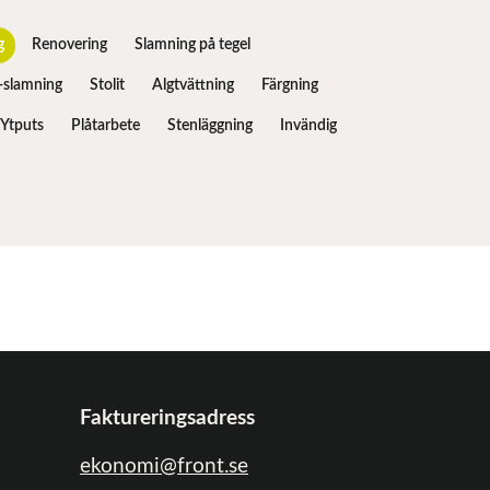
g
Renovering
Slamning på tegel
slamning
Stolit
Algtvättning
Färgning
Ytputs
Plåtarbete
Stenläggning
Invändig
Faktureringsadress
ekonomi@front.se