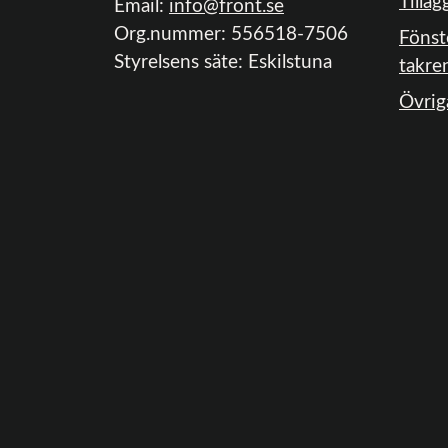
Tilläg
Email:
info@front.se
Org.nummer: 556518-7506
Fönst
Styrelsens säte: Eskilstuna
takre
Övrig