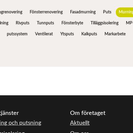
ngrenovering
Fönsterrenovering
Fasadmurning
Puts
Murnin
ning
Rivputs
Tunnputs
Fönsterbyte
Tilläggsisolering
MP-
putssystem
Ventilerat
Ytsputs
Kalkputs
Markarbete
tjänster
Om företaget
ng och putsning
Aktuellt