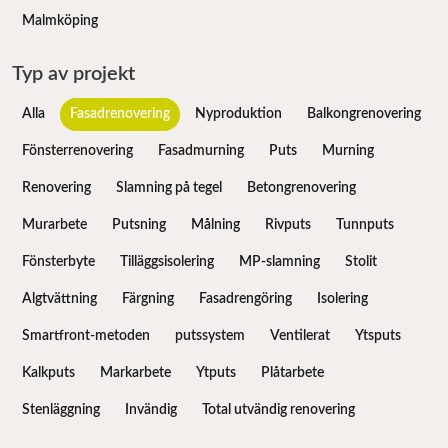
Malmköping
Typ av projekt
Alla
Fasadrenovering
Nyproduktion
Balkongrenovering
Fönsterrenovering
Fasadmurning
Puts
Murning
Renovering
Slamning på tegel
Betongrenovering
Murarbete
Putsning
Målning
Rivputs
Tunnputs
Fönsterbyte
Tilläggsisolering
MP-slamning
Stolit
Algtvättning
Färgning
Fasadrengöring
Isolering
Smartfront-metoden
putssystem
Ventilerat
Ytsputs
Kalkputs
Markarbete
Ytputs
Plåtarbete
Stenläggning
Invändig
Total utvändig renovering