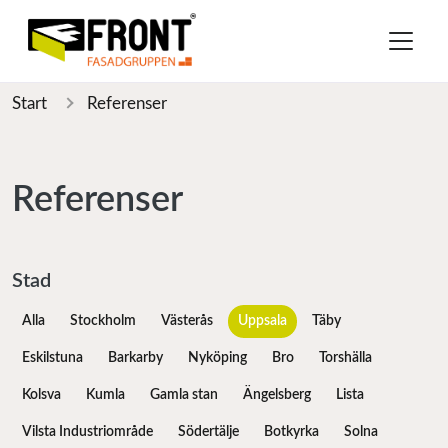
Start
Referenser
Referenser
Stad
Alla
Stockholm
Västerås
Uppsala
Täby
Eskilstuna
Barkarby
Nyköping
Bro
Torshälla
Kolsva
Kumla
Gamla stan
Ängelsberg
Lista
Vilsta Industriområde
Södertälje
Botkyrka
Solna