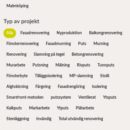
Malmköping
Typ av projekt
Alla
Fasadrenovering
Nyproduktion
Balkongrenovering
Fönsterrenovering
Fasadmurning
Puts
Murning
Renovering
Slamning på tegel
Betongrenovering
Murarbete
Putsning
Målning
Rivputs
Tunnputs
Fönsterbyte
Tilläggsisolering
MP-slamning
Stolit
Algtvättning
Färgning
Fasadrengöring
Isolering
Smartfront-metoden
putssystem
Ventilerat
Ytsputs
Kalkputs
Markarbete
Ytputs
Plåtarbete
Stenläggning
Invändig
Total utvändig renovering