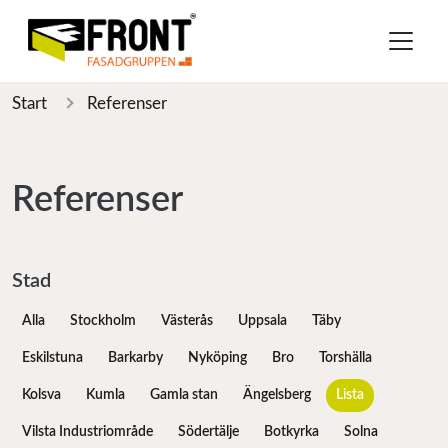
Start
Referenser
Referenser
Stad
Alla
Stockholm
Västerås
Uppsala
Täby
Eskilstuna
Barkarby
Nyköping
Bro
Torshälla
Kolsva
Kumla
Gamla stan
Ängelsberg
Lista
Vilsta Industriområde
Södertälje
Botkyrka
Solna