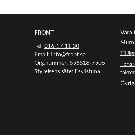
Våra 
FRONT
Murni
Tel:
016-17 11 30
Tilläg
Email:
info@front.se
Org.nummer: 556518-7506
Fönst
Styrelsens säte: Eskilstuna
takre
Övrig